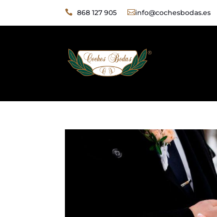

868 127 905

info@cochesbodas.es