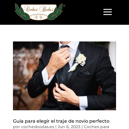
Guía para elegir el traje de novio perfecto
por
cochesbodas.es
|
Jun 6, 2023
|
Coches para