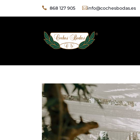

868 127 905

info@cochesbodas.es