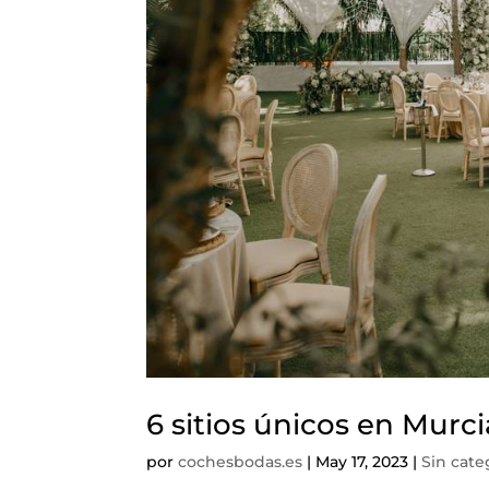
6 sitios únicos en Murc
por
cochesbodas.es
|
May 17, 2023
|
Sin cate