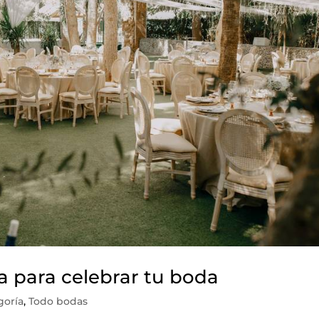
ia para celebrar tu boda
goría
,
Todo bodas