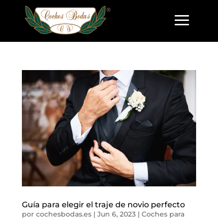
Guía para elegir el traje de novio perfecto
por
cochesbodas.es
|
Jun 6, 2023
|
Coches para